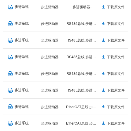
SEA3D420
步进系统
步进驱动器
步进驱动器
下载原文件
SEA3D720
步进系统
步进驱动器
RS485总线 步进驱
下载原文件
动器 SEA2M24-R
步进系统
步进驱动器
RS485总线 步进驱
下载原文件
动器 SEA2M44-R
步进系统
步进驱动器
RS485总线 步进驱
下载原文件
动器 SEA2M46M-R
步进系统
步进驱动器
RS485总线 步进驱
下载原文件
动器 SEA2M68-R
步进系统
步进驱动器
RS485总线 步进驱
下载原文件
动器 SEA2M69M-R
步进系统
步进驱动器
EtherCAT总线 步进
下载原文件
驱动器 SEA2M44-E
步进系统
步进驱动器
EtherCAT总线 步进
下载原文件