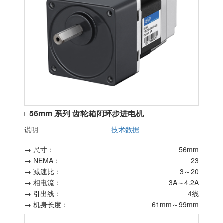
□56mm 系列 齿轮箱闭环步进电机
说明
技术数据
→ 尺寸：
56mm
→ NEMA：
23
→ 减速比：
3～20
→ 相电流：
3A～4.2A
→ 引出线：
4线
→ 机身长度：
61mm～99mm