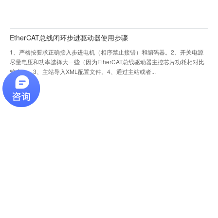
EtherCAT总线闭环步进驱动器使用步骤
1、严格按要求正确接入步进电机（相序禁止接错）和编码器。2、开关电源
尽量电压和功率选择大一些（因为EtherCAT总线驱动器主控芯片功耗相对比
较大）。3、主站导入XML配置文件。4、通过主站或者...
EtherCAT总线驱动器与基恩士主站连接指南
1 准备/布线本文档对于将控制单元基恩士KV-7500+KV-XH16EC 和
EtherCAT总线驱动器通过EtherCAT通信进行连接时的操作步骤进行描述。
1.1 准备必要设备&...