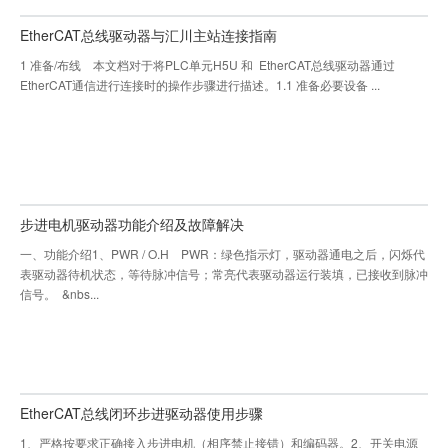
EtherCAT总线驱动器与汇川主站连接指南
1 准备/布线 本文档对于将PLC单元H5U 和 EtherCAT总线驱动器通过
EtherCAT通信进行连接时的操作步骤进行描述。1.1 准备必要设备 ...
步进电机驱动器功能介绍及故障解决
一、功能介绍1、PWR / O.H PWR：绿色指示灯，驱动器通电之后，闪烁代
表驱动器待机状态，等待脉冲信号；常亮代表驱动器运行装填，已接收到脉冲
信号。 &nbs...
EtherCAT总线闭环步进驱动器使用步骤
1、严格按要求正确接入步进电机（相序禁止接错）和编码器。2、开关电源