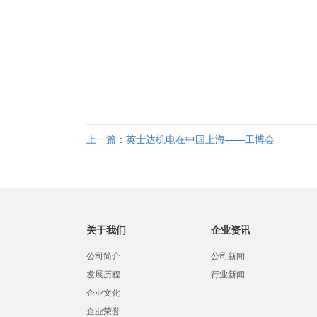
上一篇：
英士达机电在中国上海——工博会
关于我们
企业资讯
公司简介
公司新闻
发展历程
行业新闻
企业文化
企业荣誉