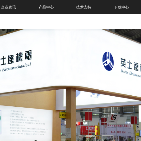
企业资讯
产品中心
技术支持
下载中心