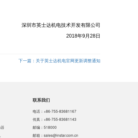
深圳市英士达机电技术开发有限公司
2018年9月28日
下一篇：
关于英士达机电官网更新调整通知
联系我们
电话：+86-755-83681167
传真：+86-755-83681143
动器
邮编：518000
机
邮箱：sales@instar.com.cn