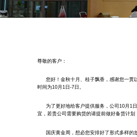
尊敬的客户：
您好！金秋十月、桂子飘香，感谢您一贯以
时间为10月1日-7日。
为了更好地给客户提供服务，公司10月1日
宜，若贵公司需要购货的请提前做好备货计划
国庆黄金周，想必您安排好了形式多样的