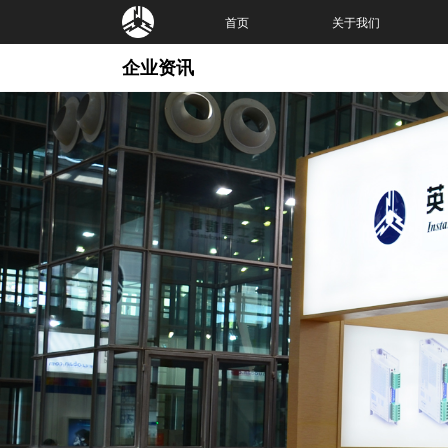
首页
关于我们
企业资讯