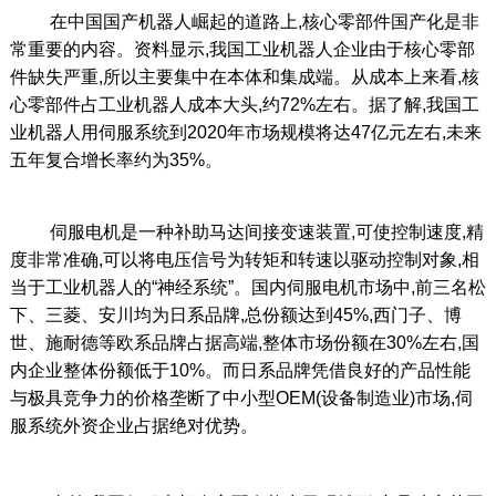
在中国国产机器人崛起的道路上,核心零部件国产化是非
常重要的内容。资料显示,我国工业机器人企业由于核心零部
件缺失严重,所以主要集中在本体和集成端。从成本上来看,核
心零部件占工业机器人成本大头,约72%左右。据了解,我国工
业机器人用伺服系统到2020年市场规模将达47亿元左右,未来
五年复合增长率约为35%。
伺服电机是一种补助马达间接变速装置,可使控制速度,精
度非常准确,可以将电压信号为转矩和转速以驱动控制对象,相
当于工业机器人的“神经系统”。国内伺服电机市场中,前三名松
下、三菱、安川均为日系品牌,总份额达到45%,西门子、博
世、施耐德等欧系品牌占据高端,整体市场份额在30%左右,国
内企业整体份额低于10%。而日系品牌凭借良好的产品性能
与极具竞争力的价格垄断了中小型OEM(设备制造业)市场,伺
服系统外资企业占据绝对优势。