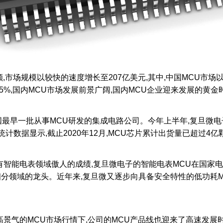
颗,市场规模以较快的速度增长至207亿美元,其中,中国MCU市场
长5%,国内MCU市场发展前景广阔,国内MCU企业迎来发展的黄金
早一批从事MCU研发的集成电路公司。今年上半年,复旦微电子的上
网统计数据显示,截止2020年12月,MCU芯片累计出货量已超过4
智能电表领域傲人的成绩,复旦微电子的智能电表MCU在国家电
于细分领域的龙头。近年来,复旦微又逐步向具备安全特性的低功耗
气的MCU市场行情下,公司的MCU产品线也迎来了高速发展时