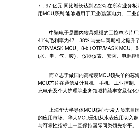
7．97 亿元,同比增长达到222%,在所有
用MCU系列,能够适用于工业(能源电力、工业
中颖电子是国内较具规模的工控单芯片厂家,产
41%,毛利率为47．38%,与去年同期相比提
OTP/MASK MCU、8-bit OTP/MAS
(水、电、气、暖) 、仪器仪表、安防、电源控
而立志于做国内高精度MCU领头羊的芯海科技,
MCU芯片在通信及计算机、手机、工业控制、锂
充电仓及个人护理等业务领域持续丰富及优化产品
上海华大半导体MCU核心研发人员来自国际顶
的应用市场。华大MCU最初从水表应用切入超
与可靠性指标上一直保持国际同类领先水平。