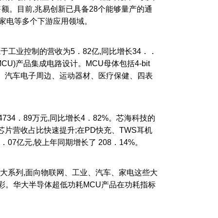
售额。目前,兆易创新已具备28个能够量产的通
、家电等多个下游应用领域。
工业控制的营收为5．82亿,同比增长34．．
U)产品集成电路设计。MCU母体包括4-bit
电、黑色家电、汽车电子周边、运动器材、医疗保健、四表
34．89万元,同比增长4．82%。芯海科技的
芯片营收占比快速提升;在PD快充、TWS耳机
7亿元,较上年同期增长了 208．14%。
大系列,面向物联网、工业、汽车、家电这些大
异彩。华大半导体超低功耗MCU产品在功耗指标