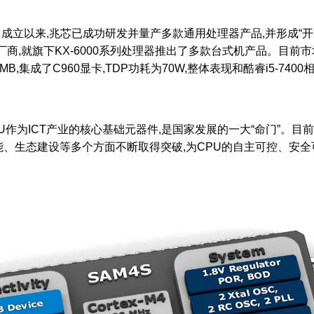
以来,兆芯已成功研发并量产多款通用处理器产品,并形成“开先”
商,就旗下KX-6000系列处理器推出了多款台式机产品。目前市
为8MB,集成了C960显卡,TDP功耗为70W,整体表现和酷睿i5-
作为ICT产业的核心基础元器件,是国家发展的一大“命门”。目
能、生态建设等多个方面不断取得突破,为CPU的自主可控、安全