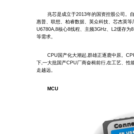
兆芯是成立于2013年的国资控股公司。自成立
惠普、联想、柏睿数据、英众科技、芯杰英等厂
U6780A,8核心8线程、主频3GHz、L2缓存
等需求。
CPU国产化大潮起,群雄正逐鹿中原。CPU
下,一大批国产CPU厂商奋楫前行,在工艺、性
走越远。
MCU