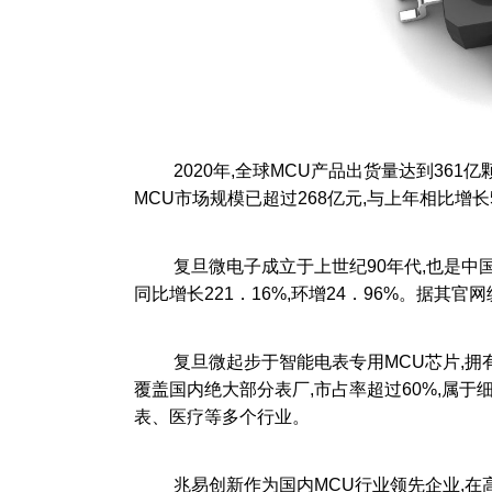
2020年,全球MCU产品出货量达到361亿
MCU市场规模已超过268亿元,与上年相比增
复旦微电子成立于上世纪90年代,也是中国最
同比增长221．16%,环增24．96%。据其官
复旦微起步于智能电表专用MCU芯片,拥有
覆盖国内绝大部分表厂,市占率超过60%,属
表、医疗等多个行业。
兆易创新作为国内MCU行业领先企业,在高景