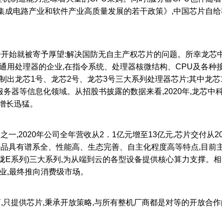
电路产业和软件产业高质量发展的若干政策》,中国芯片自给率要在
始就被寄予厚望:解决国防无自主产权芯片的问题。所幸龙芯中
通用处理器的企业,在指令系统、处理器核微结构、CPU及各种接
制出龙芯1号、龙芯2号、龙芯3号三大系列处理器芯片;其中龙芯
务器等信息化领域。从招股书披露的数据来看,2020年,龙芯中
场增长迅猛。
2020年公司全年营收从2．1亿元增至13亿元,芯片交付从20万
产品具有谱系全、性能高、生态完善、自主化程度高等特点,目前主
(腾珑E系列)三大系列,为从端到云的各型设备提供核心算力支撑
业,最终推向消费级市场。
提供芯片,秉承开放策略,与所有整机厂商都是对等的开放合作