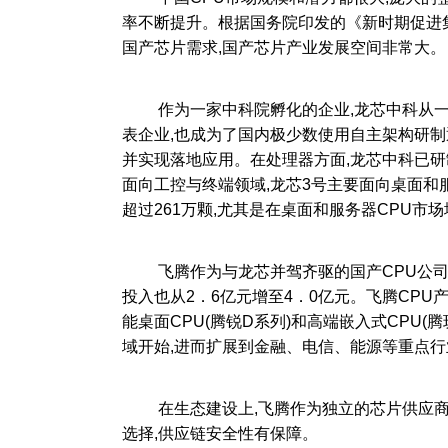
率不断提升。根据国务院印发的《新时期促进集成
国产芯片需求,国产芯片产业发展空间非常大。
作为一家中科院孵化的企业,龙芯中科从一开
表企业,也成为了国内极少数使用自主架构研制
并实现落地应用。在处理器方面,龙芯中科已研
面向工控与终端领域,龙芯3号主要面向桌面和服
超过261万颗,尤其是在桌面和服务器CPU市
飞腾作为与龙芯并驾齐驱的国产CPU公司之一,
投入也从2．6亿元增至4．0亿元。飞腾CPU
能桌面CPU(腾锐D系列)和高端嵌入式CPU
域开始,进而扩展到金融、电信、能源等重点行
在生态建设上,飞腾作为独立的芯片供应商,只
选择,供应链安全性有保障。