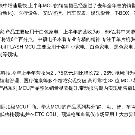
业务板块中增速最快,上半年MCU的销售额已经超过了去年全年总的销
自动化)、医疗设备、安防监控、汽车仪表、娱乐影音、T-BOX
品主要应用于白色家电。上半年的营收为6．86亿,其中来源于
升了将近6个百分点。中颖电子本着专业专精的精神,专注于单片机(MC
K MCU、8-bit FLASH MCU,主要应用于各种小家电、白色家
制等领域。
今年上半年营收为2．75亿元,同比增长72．26%,净利润为47
电管理、医疗健康等多个领域实现突破,高可靠性 32 位 MCU 
系列,MCU产品整体销量显著提升,带动报告期内实现销售额1．0
级MCU厂商。华大MCU的产品系列共分“静、动、智、车”4
低功耗领域,并在ETC OBU、额温枪和血氧仪市场应用上大放