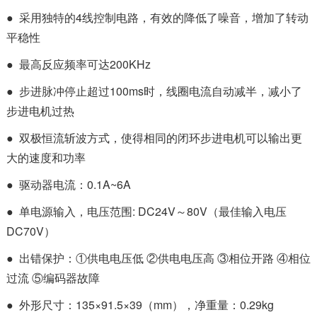
● 采用独特的4线控制电路，有效的降低了噪音，增加了转动
平稳性
● 最高反应频率可达200KHz
● 步进脉冲停止超过100ms时，线圈电流自动减半，减小了
步进电机过热
● 双极恒流斩波方式，使得相同的闭环步进电机可以输出更
大的速度和功率
● 驱动器电流：0.1A~6A
● 单电源输入，电压范围: DC24V～80V（最佳输入电压
DC70V）
● 出错保护：①供电电压低 ②供电电压高 ③相位开路 ④相位
过流 ⑤编码器故障
● 外形尺寸：135×91.5×39（mm），净重量：0.29kg