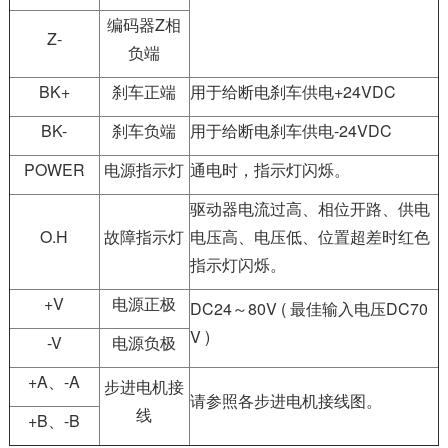
编码器Z相
Z-
负端
BK+
刹车正端
用于给断电刹车供电+24VDC
BK-
刹车负端
用于给断电刹车供电-24VDC
POWER
电源指示灯
通电时，指示灯闪烁。
驱动器电流过高、相位开路、供电
O.H
故障指示灯
电压高、电压低、位置超差时红色
指示灯闪烁。
+V
电源正极
DC24～80V ( 最佳输入电压DC70
V )
-V
电源负极
+A、-A
步进电机接
请参照各步进电机接线图。
线
+B、-B