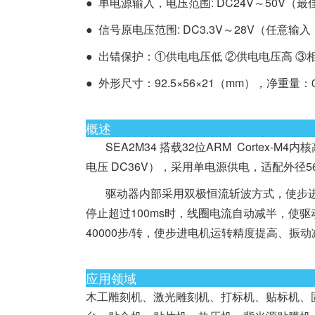
● 单电源输入，电压范围: DC24V～50V（最
● 信号原电压范围: DC3.3V～28V（任意
● 出错保护：①供电电压低 ②供电电压高 ③
● 外形尺寸：92.5×56×21（mm），净重量：0.
概述
SEA2M34 搭载32位ARM Cortex-
电压 DC36V），采用单电源供电，适配外径
驱动器内部采用双极恒流斩波方式，使步进
停止超过100ms时，线圈电流自动减半，使
40000步/转，使步进电机运转精度提高、振
应用领域
木工雕刻机、激光雕刻机、打标机、贴标机、固