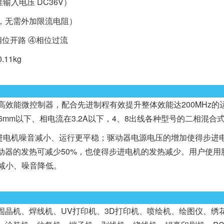
佳输入电压 DC36V）
输入，无需外加限流电阻）
相位开路 ④相位过流
11kg
M4内核高效能微控制器，配合先进制程有效提升整体效能达200MHz
56mm以下、相电流在3.2A以下，4、8出线各种型号的二相混合
电机噪音减小、运行更平稳；驱动器电源电压的增加使得步进电
驱动器的发热可减少50%，也使得步进电机的发热减少。用户使
动减小、噪音降低。
晶机、焊线机、UV打印机、3D打印机、喷绘机、绘图仪、绣