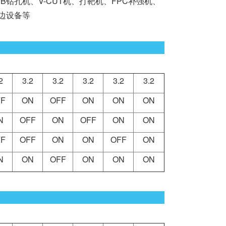
孔机、V-CUT机、打靶机、FPC补强机、
周边设备等
2
3.2
3.2
3.2
3.2
3.2
F
ON
OFF
ON
ON
ON
N
OFF
ON
OFF
ON
ON
F
OFF
ON
ON
OFF
ON
N
ON
OFF
ON
ON
ON