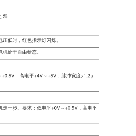
注 释
电压低时，红色指示灯闪烁。
电机处于自由状态。
.5V，高电平+4V～+5V，脉冲宽度>1.2μ
一步。要求：低电平+0V～+0.5V，高电平