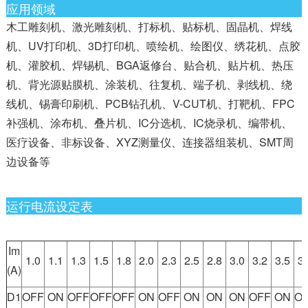
应用领域
木工雕刻机、激光雕刻机、打标机、贴标机、固晶机、焊线
机、UV打印机、3D打印机、喷绘机、绘图仪、绣花机、点胶
机、灌胶机、焊锡机、BGA返修台、贴合机、贴片机、热压
机、背光源贴膜机、涂装机、往复机、端子机、剥线机、绕
线机、锡膏印刷机、PCB钻孔机、V-CUT机、打靶机、FPC
补强机、涂布机、叠片机、IC分选机、IC烧录机、编带机、
医疗设备、非标设备、XYZ测量仪、连接器组装机、SMT周
边设备等
运行电流设定表
Im
1.0
1.1
1.3
1.5
1.8
2.0
2.3
2.5
2.8
3.0
3.2
3.5
3.
(A)
D1
OFF
ON
OFF
OFF
OFF
ON
OFF
ON
ON
ON
OFF
ON
O