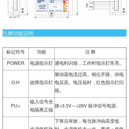
引脚功能说明
标记符号
功能
注 释
POWER
电源指示灯
通电时闪烁，工作时指示灯常亮。
驱动器电流过高、相位开路、供电
O.H
故障指示灯
电压高、电压低时，红色指示灯闪
烁。
输入信号光
PU+
接+3.3V～+28V 脉冲信号电源。
电隔离正端
下将沿有效，每当脉冲由高变低
步进电机脉
时，步进电机走一步。要求：低电