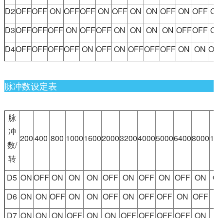
D2
OFF
OFF
ON
OFF
OFF
ON
OFF
ON
ON
OFF
ON
OFF
O
D3
OFF
OFF
OFF
ON
OFF
OFF
ON
ON
ON
ON
OFF
OFF
O
D4
OFF
OFF
OFF
OFF
ON
OFF
ON
OFF
OFF
OFF
ON
ON
O
脉冲数设定表
脉
冲
200
400
800
1000
1600
2000
3200
4000
5000
6400
8000
1
数/
转
D5
ON
OFF
ON
ON
ON
OFF
ON
OFF
ON
OFF
ON
D6
ON
ON
OFF
ON
ON
OFF
ON
OFF
OFF
ON
OFF
D7
ON
ON
ON
OFF
ON
ON
OFF
OFF
OFF
OFF
ON