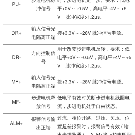
PU-
冲信号
平+0V～+0.5V，高电平+4V～+5
V，脉冲宽度>1.2μs。
输入信号光
DR+
接+3.3V～+28V 脉冲信号电源。
电隔离正端
用于改变步进电机反转，要求：低
方向控制信
DR-
电平+0V～+0.5V，高电平+4V～+5
号
V，脉冲宽度>1.2μs。
输入信号光
MF+
接+3.3V～+28V 脉冲信号电源。
电隔离正端
步进电机释
低电平有效时关断步进电机线圈电
MF-
放信号
流，步进电机处于自由状态。
过流、相位开路、过压、欠压、位
报警信号输
ALM+
置超差报警时，报警信号有效 ( 输
出正端
出光耦导通 )。 ALM+接上拉电阻到