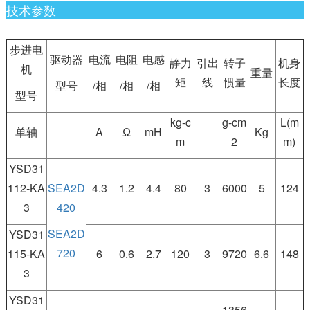
技术参数
步进电
驱动器
电流
电阻
电感
静力
引出
转子
机身
机
重量
矩
线
惯量
长度
型号
/相
/相
/相
型号
kg-c
g-cm
L(m
单轴
A
Ω
mH
Kg
m
2
m)
YSD31
112-KA
SEA2D
4.3
1.2
4.4
80
3
6000
5
124
3
420
SEA2D
YSD31
720
115-KA
6
0.6
2.7
120
3
9720
6.6
148
3
YSD31
1356