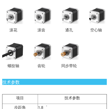
滚花
滚齿
通孔
空心轴
螺纹轴
齿轮
同步带轮
技术参数
项目
技术参数
步距角
1.8゜