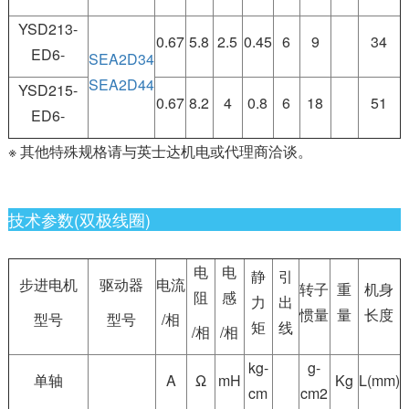
YSD213-
0.67
5.8
2.5
0.45
6
9
34
ED6-
SEA2D34
SEA2D44
YSD215-
0.67
8.2
4
0.8
6
18
51
ED6-
※ 其他特殊规格请与英士达机电或代理商洽谈。
技术参数(双极线圈)
电
电
静
引
步进电机
驱动器
电流
转子
重
机身
阻
感
力
出
惯量
量
长度
型号
型号
/相
矩
线
/相
/相
kg-
g-
单轴
A
Ω
mH
Kg
L(mm)
cm
cm2