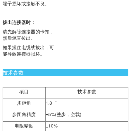
端子损坏或接触不良。
拔出连接器时：
请先解除连接器的卡扣，
然后笔直拔出。
如果握住电缆线拔出，可
能导致连接器损坏。
技术参数
项目
技术参数
步距角
1.8゜
步距角精度
±5%(整步，空载)
电阻精度
±10%