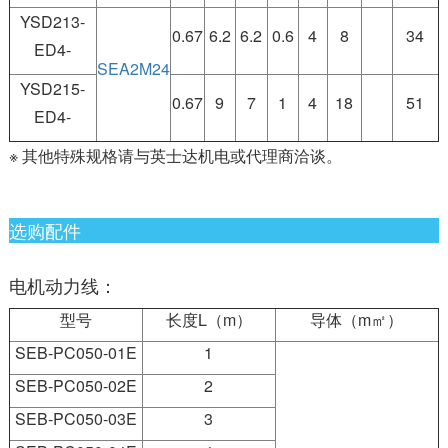
YSD213-
0.67
6.2
6.2
0.6
4
8
34
ED4-
SEA2M24
YSD215-
0.67
9
7
1
4
18
51
ED4-
※ 其他特殊规格请与英士达机电或代理商洽谈。
选购配件
电机动力线：
型号
长度L（m）
导体（m㎡）
SEB-PC050-01E
1
SEB-PC050-02E
2
SEB-PC050-03E
3