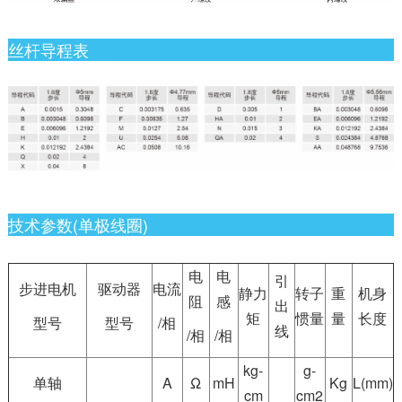
丝杆导程表
技术参数(单极线圈)
电
电
引
步进电机
驱动器
电流
静力
转子
重
机身
阻
感
出
矩
惯量
量
长度
型号
型号
/相
线
/相
/相
kg-
g-
单轴
A
Ω
mH
Kg
L(mm)
cm
cm2