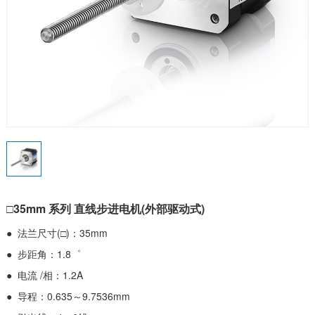
□35mm 系列 直线步进电机(外部驱动式)
● 法兰尺寸(□)：35mm
● 步距角：1.8゜
● 电流 /相：1.2A
● 导程：0.635～9.7536mm