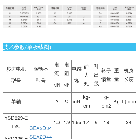
技术参数(单极线圈)
电
电
静
引
步进电机
驱动器
电感
转子
重
机身
流
阻
力
出
惯量
量
长度
型号
型号
/相
矩
线
/相
/相
kg-
g-
单轴
A
Ω
mH
Kg
L(mm)
cm
cm2
YSD223-E
1.2
1.9
1.65
1.4
6
18
34
D6-
SEA2D34
SEA2D44
YSD225-E