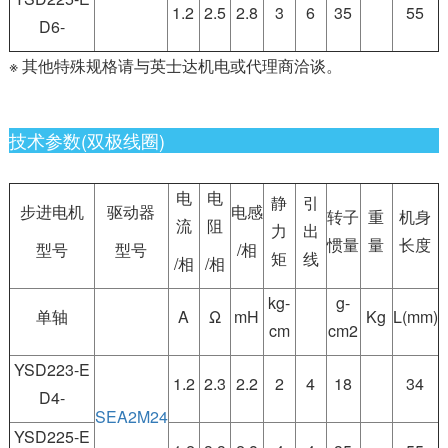
1.2
2.5
2.8
3
6
35
55
D6-
※ 其他特殊规格请与英士达机电或代理商洽谈。
技术参数(双极线圈)
电
电
静
引
步进电机
驱动器
电感
转子
重
机身
流
阻
力
出
惯量
量
长度
型号
型号
/相
矩
线
/相
/相
kg-
g-
单轴
A
Ω
mH
Kg
L(mm)
cm
cm2
YSD223-E
1.2
2.3
2.2
2
4
18
34
D4-
SEA2M24
YSD225-E