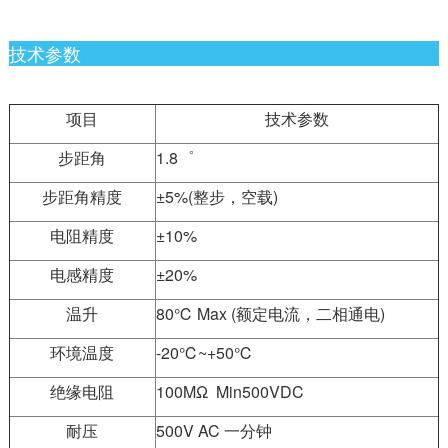
技术参数
项目
技术参数
步距角
1.8゜
步距角精度
±5%(整步，空载)
电阻精度
±10%
电感精度
±20%
温升
80℃ Max (额定电流，二相通电)
环境温度
-20℃~+50℃
绝缘电阻
100MΩ Min500VDC
耐压
500V AC 一分钟