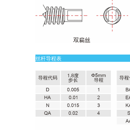
丝杆导程表