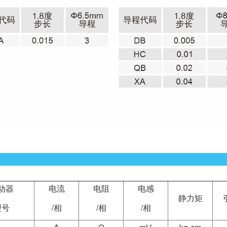
动器
电流
电阻
电感
静力矩
型号
/相
/相
/相