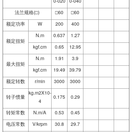
0-020
0-040
法兰规格(□)
□60
□60
额定功率
W
200
400
N.m
0.637
1.27
额定扭矩
kgf.cm
0.65
12.95
N.m
1.91
3.9
最大扭矩
kgf.cm
19.49
39.79
额定转数
r/min
3000
3000
kg.m2X10-
转子惯量
0.175
0.29
4
转矩常数
N.m/A
0.53
0.45
电压常数
V/krpm
30.8
29.7