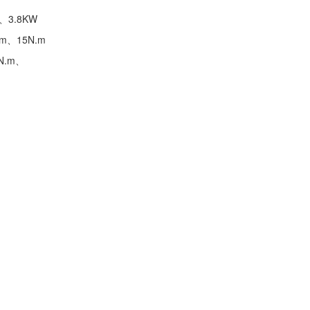
、3.8KW
m、15N.m
N.m、