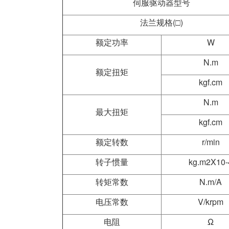
伺服驱动器型号
法兰规格(□)
额定功率
W
N.m
额定扭矩
kgf.cm
N.m
最大扭矩
kgf.cm
额定转数
r/min
转子惯量
kg.m2X10-
转矩常数
N.m/A
电压常数
V/krpm
电阻
Ω