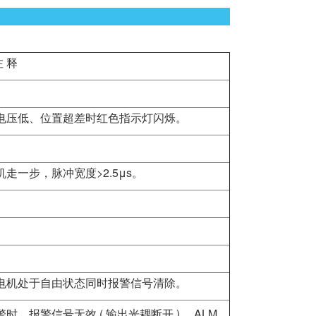
注 释
电压低、位置超差时红色指示灯闪烁。
一步，脉冲宽度>2.5μs。
电机处于自由状态同时报警信号清除。
报警信号无效 ( 输出光耦断开 )。 ALM