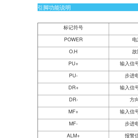
引脚功能说明
标记符号
POWER
电
O.H
故
PU+
输入信
PU-
步进
DR+
输入信
DR-
方
MF+
输入信
MF-
步进
ALM+
报警