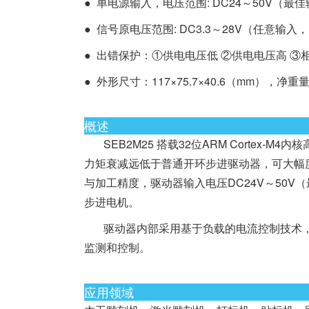
● 单电源输入，电压范围: DC24～50V（最佳
● 信号原电压范围: DC3.3～28V（任意输
● 出错保护：①供电电压低 ②供电电压高 ③
● 外形尺寸：117×75.7×40.6（mm），净重量：
概述
SEB2M25 搭载32位ARM Cortex-
力矩衰减远低于普通开环步进驱动器，可大幅
与加工精度，驱动器输入电压DC24V～50V（
步进电机。
驱动器内部采用基于负载的电流控制技术，
监测和控制。
应用领域