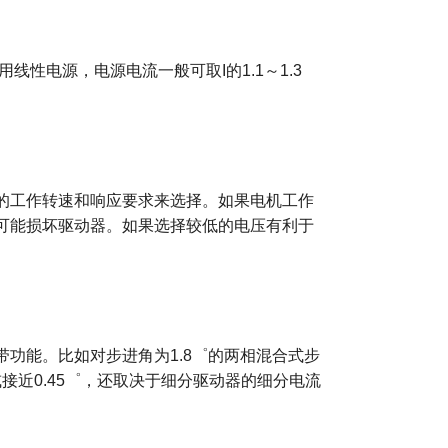
用线性电源，
电源电流一般可取I的1.1～1.3
的工作转速和响应要求来选择。如果电机工作
可能损坏驱动器。如果选择较低的电压有利于
能。比如对步进角为1.8゜的两相混合式步
接近0.45゜，还取决于细分驱动器的细分电流