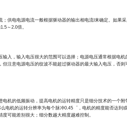
；供电电源电流一般根据驱动器的输出相电流I来确定。如果采
的1.5～2.0倍。
输入，输入电压很大的范围可以选择；电源电压通常根据电机
，但注意电源电压的纹波不能超过驱动器的最大输入电压，否则
机的低频振动，提高电机的运转精度只是细分技术的一个附带功
么电机的运转分辨率为每个脉冲0.45゜，电机的精度能否达到或
精度可能差别很大；细分数越大精度越难控制。