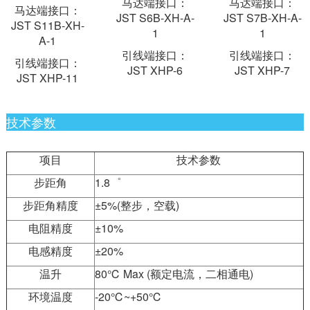
马达端接口：
马达端接口：
马达端接口：
JST S6B-XH-A-
JST S7B-XH-A-
JST S11B-XH-
1
1
A-1
引线端接口：
引线端接口：
引线端接口：
JST XHP-6
JST XHP-7
JST XHP-11
技术参数
项目
技术参数
步距角
1.8゜
步距角精度
±5%(整步，空载)
电阻精度
±10%
电感精度
±20%
温升
80℃ Max (额定电流，二相通电)
环境温度
-20℃~+50℃