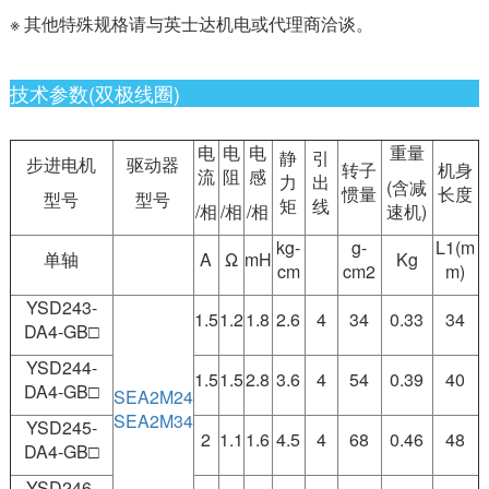
※ 其他特殊规格请与英士达机电或代理商洽谈。
技术参数(双极线圈)
电
电
电
重量
静
引
步进电机
驱动器
转子
机身
流
阻
感
力
出
(含减
惯量
长度
型号
型号
矩
线
/相
/相
/相
速机)
kg-
g-
L1(m
单轴
A
Ω
mH
Kg
cm
cm2
m)
YSD243-
1.5
1.2
1.8
2.6
4
34
0.33
34
DA4-GB□
YSD244-
1.5
1.5
2.8
3.6
4
54
0.39
40
DA4-GB□
SEA2M24
SEA2M34
YSD245-
2
1.1
1.6
4.5
4
68
0.46
48
DA4-GB□
YSD246-