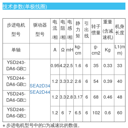
技术参数(单极线圈)
电
电
电
重量
静
引
步进电机
驱动器
转子
机身
流
阻
感
力
出
(含减
惯量
长度
型号
型号
矩
线
/相
/相
/相
速机)
kg-
g-
L1(m
单轴
A
Ω
mH
Kg
cm
cm2
m)
YSD243-
0.95
4.2
2.5
1.6
6
35
0.33
33
DA6-GB□
YSD244-
1.2
3.3
3.2
2.6
6
54
0.39
40
DA6-GB□
SEA2D34
SEA2D44
YSD245-
1.2
3.3
2.8
3.17
6
68
0.46
48
DA6-GB□
YSD246-
1.2
6
7
6.5
6
102
0.6
60
DA6-GB□
※ 步进电机型号中的□为减速比的数值。