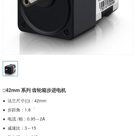
□42mm 系列 齿轮箱步进电机
● 法兰尺寸(□)：42mm
● 步距角：1.8゜
● 电流 /相：0.95～2A
● 减速比：3～15