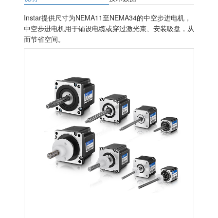
Instar提供尺寸为NEMA11至NEMA34的中空步进电机，
中空步进电机用于铺设电缆或穿过激光束、安装吸盘，从
而节省空间。