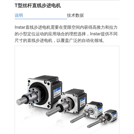
T型丝杆直线步进电机
说明
技术数据
Instar直线步进电机需要在受限空间内获得高推力和拉力
的小型定位运动的应用场合的理想选择，Instar提供不同
尺寸的直线步进电机，以覆盖广泛的自动化领域。