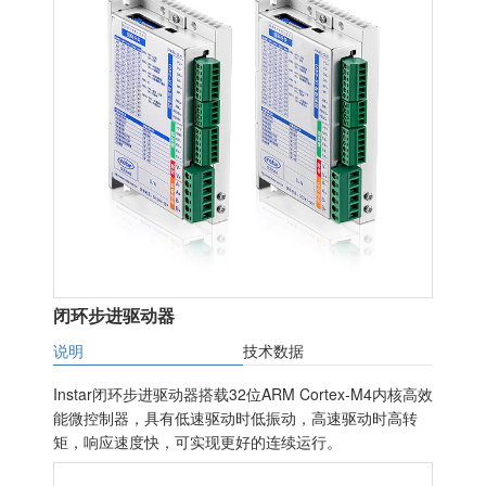
闭环步进驱动器
说明
技术数据
Instar闭环步进驱动器搭载32位ARM Cortex-M4内核高效
能微控制器，具有低速驱动时低振动，高速驱动时高转
矩，响应速度快，可实现更好的连续运行。