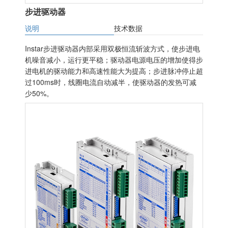
步进驱动器
说明
技术数据
Instar步进驱动器内部采用双极恒流斩波方式，使步进电
机噪音减小，运行更平稳；驱动器电源电压的增加使得步
进电机的驱动能力和高速性能大为提高；步进脉冲停止超
过100ms时，线圈电流自动减半，使驱动器的发热可减
少50%。