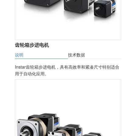
齿轮箱步进电机
说明
技术数据
Instar齿轮箱步进电机，具有高效率和紧凑尺寸特别适合
用于自动化应用。