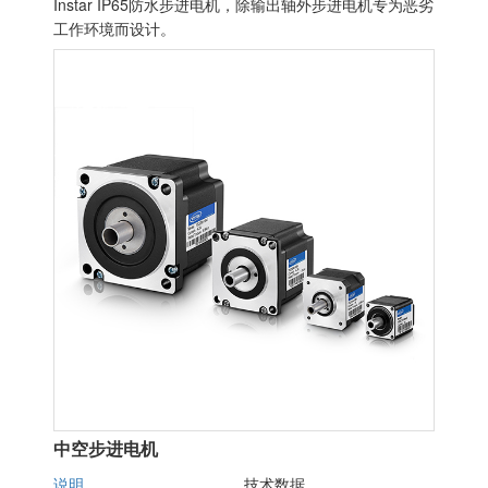
Instar IP65防水步进电机，除输出轴外步进电机专为恶劣
工作环境而设计。
中空步进电机
说明
技术数据