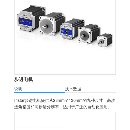
步进电机
说明
技术数据
Instar步进电机提供从28mm至130mm的九种尺寸，高步
进角精度和高步进分辨率，适用于广泛的自动化应用。