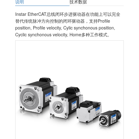
说明
技术数据
Instar EtherCAT总线闭环步进驱动器在功能上可以完全
替代传统脉冲方向控制的闭环驱动器，支持Profile
position, Profile velocity, Cylic synchonous position,
Cyclic synchonous velocity, Home多种工作模式。