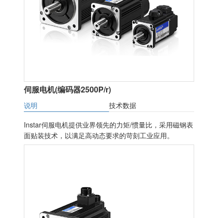
伺服电机(编码器2500P/r)
说明
技术数据
Instar伺服电机提供业界领先的力矩/惯量比，采用磁钢表
面贴装技术，以满足高动态要求的苛刻工业应用。