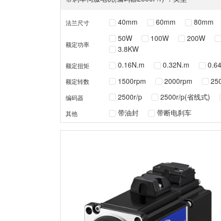
40mm
60mm
80mm
法兰尺寸
50W
100W
200W
额定功率
3.8KW
0.16N.m
0.32N.m
0.6
额定扭矩
1500rpm
2000rpm
25
额定转数
2500r/p
2500r/p(省线式)
编码器
带油封
带断电刹车
其他