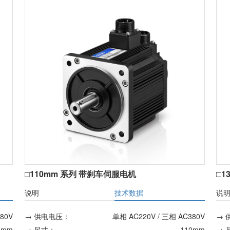
□110mm 系列 带刹车伺服电机
□1
说明
技术数据
说
80V
→ 供电电压：
单相 AC220V / 三相 AC380V
→ 
6mm
→ 尺寸：
110mm
→ 