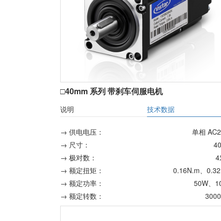
□40mm 系列 带刹车伺服电机
说明
技术数据
→ 供电电压：
单相 AC2
→ 尺寸：
4
→ 极对数：
→ 额定扭矩：
0.16N.m、0.3
→ 额定功率：
50W、1
→ 额定转数：
300