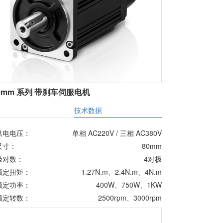
0mm 系列 带刹车伺服电机
明
技术数据
供电电压：
单相 AC220V / 三相 AC380V
尺寸：
80mm
极对数：
4对极
额定扭矩：
1.27N.m、2.4N.m、4N.m
额定功率：
400W、750W、1KW
额定转数：
2500rpm、3000rpm