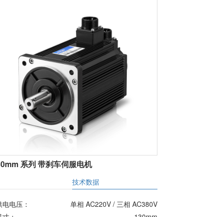
30mm 系列 带刹车伺服电机
明
技术数据
供电电压：
单相 AC220V / 三相 AC380V
尺寸：
130mm