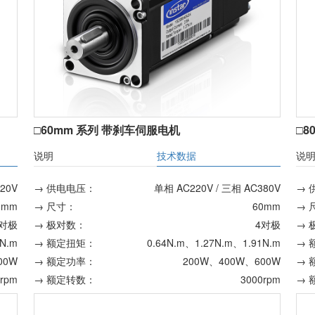
□60mm 系列 带刹车伺服电机
□8
说明
技术数据
说
20V
→ 供电电压：
单相 AC220V / 三相 AC380V
→ 
0mm
→ 尺寸：
60mm
→ 
4对极
→ 极对数：
4对极
→ 
2N.m
→ 额定扭矩：
0.64N.m、1.27N.m、1.91N.m
→ 
00W
→ 额定功率：
200W、400W、600W
→ 
0rpm
→ 额定转数：
3000rpm
→ 