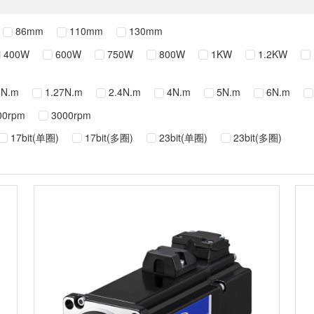
86mm
110mm
130mm
400W
600W
750W
800W
1KW
1.2KW
4N.m
1.27N.m
2.4N.m
4N.m
5N.m
6N.m
00rpm
3000rpm
17bit(单圈)
17bit(多圈)
23bit(单圈)
23bit(多圈)