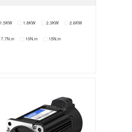
1.5KW
1.8KW
2.3KW
2.6KW
7.7N.m
10N.m
15N.m