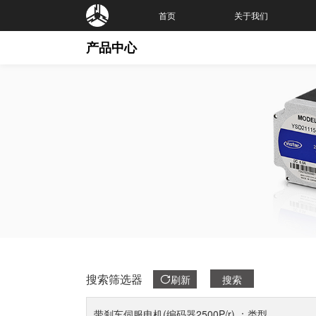
首页
关于我们
产品中心
搜索筛选器
刷新
搜索
带刹车伺服电机(编码器2500P/r) ：类型